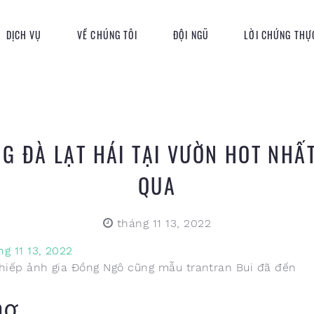
DỊCH VỤ
VỀ CHÚNG TÔI
ĐỘI NGŨ
LỜI CHỨNG THỰ
G ĐÀ LẠT HÁI TẠI VƯỜN HOT NHẤ
QUA
tháng 11 13, 2022
ng 11 13, 2022
iếp ảnh gia Đồng Ngô cũng mẫu trantran Bui đã đến
ng