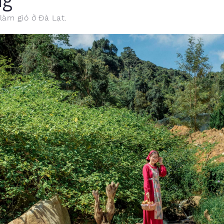
làm gió ở Đà Lạt.