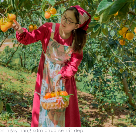
ọn ngày nắng sớm chụp sẽ rất đẹp.