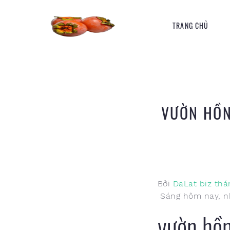
TRANG CHỦ
VƯỜN HỒN
Bởi
DaLat biz
thá
Sáng hôm nay, nh
vườn hồ