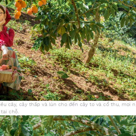
ều cây, cây thấp và lùn cho đến cây to và cổ thụ, mọi n
tại chỗ.