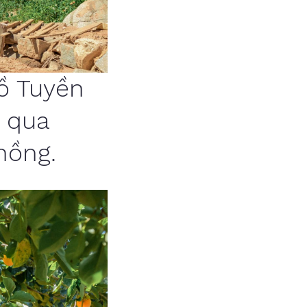
hồ Tuyền
i qua
hồng.